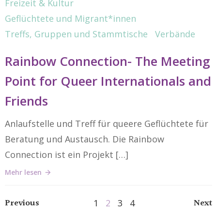
Freizeit & Kultur
Geflüchtete und Migrant*innen
Treffs, Gruppen und Stammtische
Verbände
Rainbow Connection- The Meeting
Point for Queer Internationals and
Friends
Anlaufstelle und Treff für queere Geflüchtete für
Beratung und Austausch. Die Rainbow
Connection ist ein Projekt […]
Mehr lesen
Posts
Po
Posts
Previous
Next
Page
Page
Page
Page
1
2
3
4