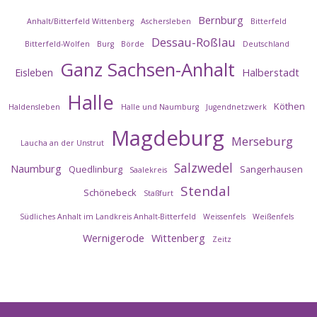
Bernburg
Anhalt/Bitterfeld Wittenberg
Aschersleben
Bitterfeld
Dessau-Roßlau
Bitterfeld-Wolfen
Burg
Börde
Deutschland
Ganz Sachsen-Anhalt
Eisleben
Halberstadt
Halle
Köthen
Haldensleben
Halle und Naumburg
Jugendnetzwerk
Magdeburg
Merseburg
Laucha an der Unstrut
Salzwedel
Naumburg
Quedlinburg
Sangerhausen
Saalekreis
Stendal
Schönebeck
Staßfurt
Südliches Anhalt im Landkreis Anhalt-Bitterfeld
Weissenfels
Weißenfels
Wernigerode
Wittenberg
Zeitz