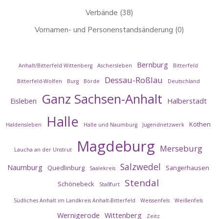
Verbände
(38)
Vornamen- und Personenstandsänderung
(0)
Bernburg
Anhalt/Bitterfeld Wittenberg
Aschersleben
Bitterfeld
Dessau-Roßlau
Bitterfeld-Wolfen
Burg
Börde
Deutschland
Ganz Sachsen-Anhalt
Eisleben
Halberstadt
Halle
Köthen
Haldensleben
Halle und Naumburg
Jugendnetzwerk
Magdeburg
Merseburg
Laucha an der Unstrut
Salzwedel
Naumburg
Quedlinburg
Sangerhausen
Saalekreis
Stendal
Schönebeck
Staßfurt
Südliches Anhalt im Landkreis Anhalt-Bitterfeld
Weissenfels
Weißenfels
Wernigerode
Wittenberg
Zeitz