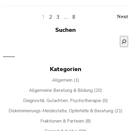
Po
Posts
Next
Page
Page
Page
Page
1
2
3
…
8
na
navigation
Suchen
Suchen
Kategorien
Allgemein
(1)
Allgemeine Beratung & Bildung
(20)
Diagnostik, Gutachten, Psychotherapie
(0)
Diskriminierungs-Meldestelle, Opferhilfe & Beratung
(21)
Fraktionen & Parteien
(8)