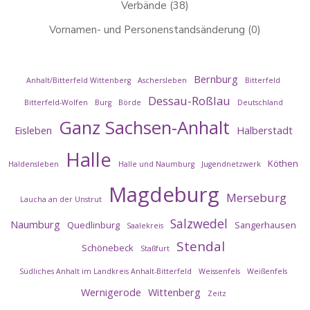
Verbände
(38)
Vornamen- und Personenstandsänderung
(0)
Bernburg
Anhalt/Bitterfeld Wittenberg
Aschersleben
Bitterfeld
Dessau-Roßlau
Bitterfeld-Wolfen
Burg
Börde
Deutschland
Ganz Sachsen-Anhalt
Eisleben
Halberstadt
Halle
Köthen
Haldensleben
Halle und Naumburg
Jugendnetzwerk
Magdeburg
Merseburg
Laucha an der Unstrut
Salzwedel
Naumburg
Quedlinburg
Sangerhausen
Saalekreis
Stendal
Schönebeck
Staßfurt
Südliches Anhalt im Landkreis Anhalt-Bitterfeld
Weissenfels
Weißenfels
Wernigerode
Wittenberg
Zeitz