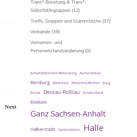
Trans*-Beratung & Trans*-
Selbsthilfegruppen
(12)
Treffs, Gruppen und Stammtische
(37)
Verbände
(38)
Vornamen- und
Personenstandsänderung
(0)
Anhalt/Bitterfeld Wittenberg
Aschersleben
Bernburg
Bitterfeld
Bitterfeld-Wolfen
Burg
Dessau-Roßlau
Börde
Deutschland
Eisleben
Posts
Next
Ganz Sachsen-Anhalt
navigation
Halle
Halberstadt
Haldensleben