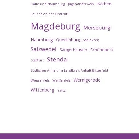
Köthen
Halle und Naumburg
Jugendnetzwerk
Laucha an der Unstrut
Magdeburg
Merseburg
Naumburg
Quedlinburg
Saalekreis
Salzwedel
Sangerhausen
Schönebeck
Stendal
Staßfurt
Südliches Anhalt im Landkreis Anhalt-Bitterfeld
Wernigerode
Weissenfels
Weißenfels
Wittenberg
Zeitz