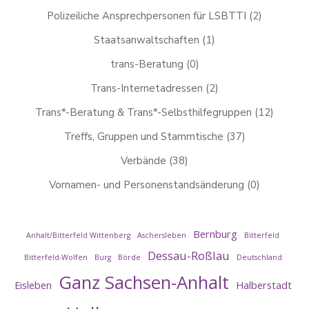
Polizeiliche Ansprechpersonen für LSBTTI
(2)
Staatsanwaltschaften
(1)
trans-Beratung
(0)
Trans-Internetadressen
(2)
Trans*-Beratung & Trans*-Selbsthilfegruppen
(12)
Treffs, Gruppen und Stammtische
(37)
Verbände
(38)
Vornamen- und Personenstandsänderung
(0)
Bernburg
Anhalt/Bitterfeld Wittenberg
Aschersleben
Bitterfeld
Dessau-Roßlau
Bitterfeld-Wolfen
Burg
Börde
Deutschland
Ganz Sachsen-Anhalt
Eisleben
Halberstadt