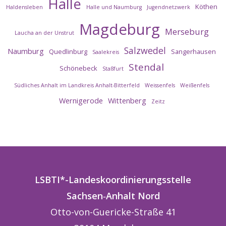
Halle
Köthen
Haldensleben
Halle und Naumburg
Jugendnetzwerk
Magdeburg
Merseburg
Laucha an der Unstrut
Salzwedel
Naumburg
Quedlinburg
Sangerhausen
Saalekreis
Stendal
Schönebeck
Staßfurt
Südliches Anhalt im Landkreis Anhalt-Bitterfeld
Weissenfels
Weißenfels
Wernigerode
Wittenberg
Zeitz
LSBTI*-Landeskoordinierungsstelle
Sachsen
‑
Anhalt
Nord
Otto-von-Guericke-Straße 41