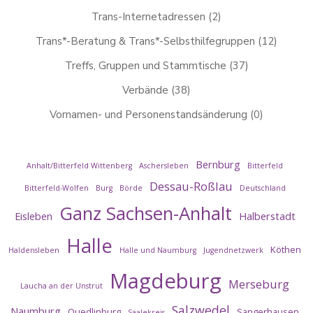
Trans-Internetadressen
(2)
Trans*-Beratung & Trans*-Selbsthilfegruppen
(12)
Treffs, Gruppen und Stammtische
(37)
Verbände
(38)
Vornamen- und Personenstandsänderung
(0)
Bernburg
Anhalt/Bitterfeld Wittenberg
Aschersleben
Bitterfeld
Dessau-Roßlau
Bitterfeld-Wolfen
Burg
Börde
Deutschland
Ganz Sachsen-Anhalt
Eisleben
Halberstadt
Halle
Köthen
Haldensleben
Halle und Naumburg
Jugendnetzwerk
Magdeburg
Merseburg
Laucha an der Unstrut
Salzwedel
Naumburg
Quedlinburg
Sangerhausen
Saalekreis