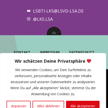
LSBTI-LKS@LSVD-LSA.DE
@LKS.LSA
KONTAKT
IMPRESSUM
DATENSCHUTZ
Wir schätzen Deine Privatsphäre
Wir verwenden Cookies, um Dein Surferlebnis zu
verbessern, personalisierte Anzeigen oder Inhalte
einzusetzen und unseren Datenverkehr zu analysieren.
© 2026 lsbti* Landeskoordinierungsstelle
Wenn Du auf „Alle akzeptieren" klickst, stimmst Du der
Sachsen-Anhalt Nord
Anwendung von Cookies zu.
Magical design by
The Unicorn - creative solutions
Anpassen
Alles ablehnen
Alle akzeptieren