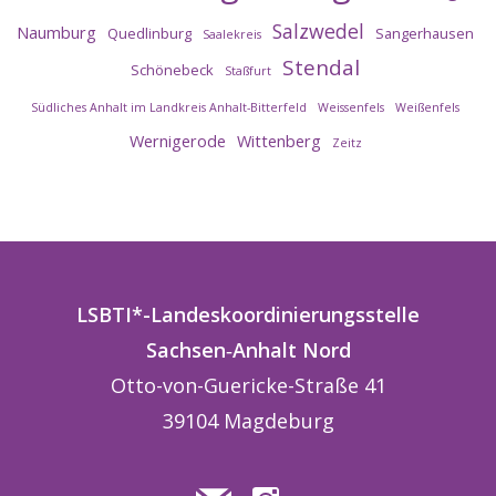
Salzwedel
Naumburg
Quedlinburg
Sangerhausen
Saalekreis
Stendal
Schönebeck
Staßfurt
Südliches Anhalt im Landkreis Anhalt-Bitterfeld
Weissenfels
Weißenfels
Wernigerode
Wittenberg
Zeitz
LSBTI*-Landeskoordinierungsstelle
Sachsen
‑
Anhalt
Nord
Otto-von-Guericke-Straße 41
39104 Magdeburg