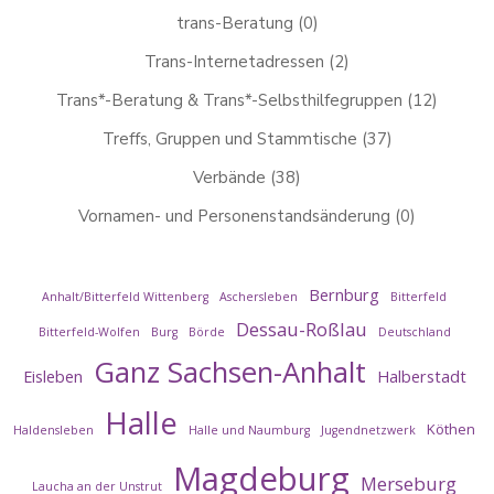
trans-Beratung
(0)
Trans-Internetadressen
(2)
Trans*-Beratung & Trans*-Selbsthilfegruppen
(12)
Treffs, Gruppen und Stammtische
(37)
Verbände
(38)
Vornamen- und Personenstandsänderung
(0)
Bernburg
Anhalt/Bitterfeld Wittenberg
Aschersleben
Bitterfeld
Dessau-Roßlau
Bitterfeld-Wolfen
Burg
Börde
Deutschland
Ganz Sachsen-Anhalt
Eisleben
Halberstadt
Halle
Köthen
Haldensleben
Halle und Naumburg
Jugendnetzwerk
Magdeburg
Merseburg
Laucha an der Unstrut