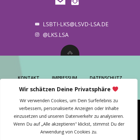
LSBTI-LKS@LSVD-LSA.DE
@LKS.LSA
KONTAKT
IMPRESSUM
DATENSCHUTZ
Wir schätzen Deine Privatsphäre
Wir verwenden Cookies, um Dein Surferlebnis zu
verbessern, personalisierte Anzeigen oder Inhalte
einzusetzen und unseren Datenverkehr zu analysieren.
© 2026 lsbti* Landeskoordinierungsstelle
Wenn Du auf „Alle akzeptieren" klickst, stimmst Du der
Sachsen-Anhalt Nord
Anwendung von Cookies zu.